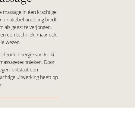
he massage in één krachtige
ombinatiebehandeling biedt
als geest te verjongen,
leen een techniek, maar ook
ele wezen.
elende energie van Reiki
e massagetechnieken. Door
egen, ontstaat een
chtige uitwerking heeft op
n.