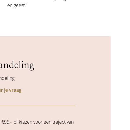
en geest.”
andeling
ndeling
er je vraag
.
95,-, of kiezen voor een traject van