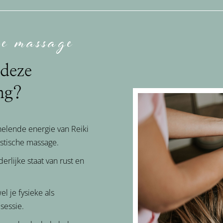
he massage
deze
ng?
helende energie van Reiki
stische massage.
rlijke staat van rust en
l je fysieke als
sessie.