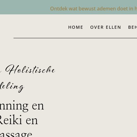
Ontdek wat bewust ademen doet in h
HOME
OVER ELLEN
BE
 Holistische
deling
nning en
Reiki en
massage