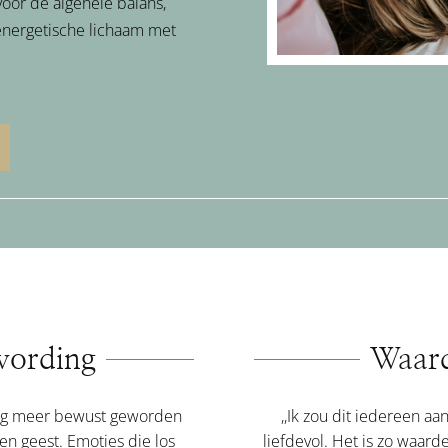
oor de algehele balans,
 energetische lichaam met
wording
Waard
 nog meer bewust geworden
,,Ik zou dit iedereen a
 en geest. Emoties die los
liefdevol. Het is zo waard