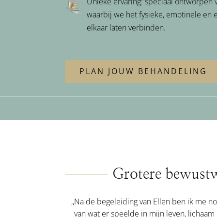
Unieke ervaring: speciaal ontworpen v
waarbij we het fysieke, emotinele en
elkaar laten verbinden.
PLAN JOUW BEHANDELING
Grotere bewust
,,Na de begeleiding van Ellen ben ik me
van wat er speelde in mijn leven, lichaam